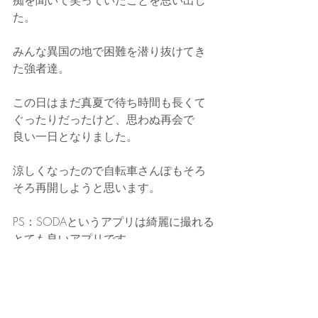
痴を聞いて笑っていたことを思い出し
た。
みんな異国の地で困難を潜り抜けてき
た強者達。
この日はまだ真夏で待ち時間も長くて
ぐったりだったけど、思わぬ再会で
良い一日となりました。
涼しくなったので自転車さんぽもそろ
そろ再開しようと思います。
PS：SODAというアプリは綺麗に撮れる
とても良いアプリです。
https://video.wixstatic.com/video/c5e7a2_2
0411f614a0043e998cda2064ce22e94/7