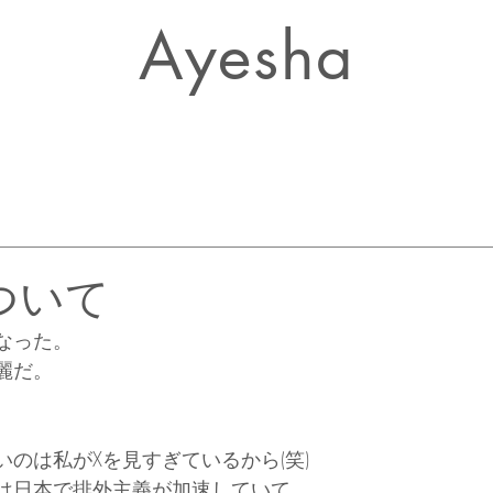
Ayesha
ついて
なった。
麗だ。
のは私がXを見すぎているから(笑)
は日本で排外主義が加速していて