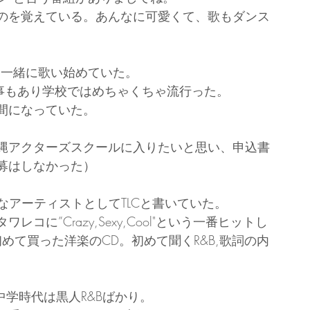
のを覚えている。あんなに可愛くて、歌もダンス
て一緒に歌い始めていた。
う事もあり学校ではめちゃくちゃ流行った。
間になっていた。
縄アクターズスクールに入りたいと思い、申込書
募はしなかった）
きなアーティストとしてTLCと書いていた。
に”Crazy,Sexy,Cool"という一番ヒットし
めて買った洋楽のCD。初めて聞くR&B,歌詞の内
l などなど中学時代は黒人R&Bばかり。