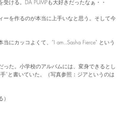
受ける。DA PUMPも大好きだったなぁ・・
ィーを作るのが本当に上手いなと思う。そして今
ん本当にカッコよくて、”I am..Sasha Fierce" という
だった。小学校のアルバムには、変身できるとし
歌手”と書いていた。（写真参照：ジアというのは
る）