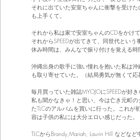
それに出ていた安室ちゃんに衝撃を受けた
も上手くて。
それから私は家で安室ちゃんのCDをかけ
それからSPEEDが出てきて、同世代とい
休み時間は、みんなで振り付けを覚える時
沖縄出身の歌手に強い憧れを抱いた私は沖
も取り寄せていた。（結局勇気が無くて応
毎月買っていた雑誌MYOJOにSPEEDが好
私も聞かなきゃ！と思い、今は亡き元町のタワレコ
たTLCのアルバムを買いに行った。これが初
容は子供の私には大分エロい感じだった。
TLCからBrandy,Mariah, Laurin Hil